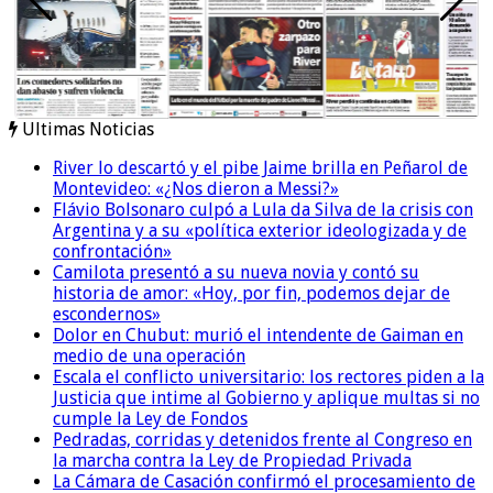
Ultimas Noticias
River lo descartó y el pibe Jaime brilla en Peñarol de
Montevideo: «¿Nos dieron a Messi?»
Flávio Bolsonaro culpó a Lula da Silva de la crisis con
Argentina y a su «política exterior ideologizada y de
confrontación»
Camilota presentó a su nueva novia y contó su
historia de amor: «Hoy, por fin, podemos dejar de
escondernos»
Dolor en Chubut: murió el intendente de Gaiman en
medio de una operación
Escala el conflicto universitario: los rectores piden a la
Justicia que intime al Gobierno y aplique multas si no
cumple la Ley de Fondos
Pedradas, corridas y detenidos frente al Congreso en
la marcha contra la Ley de Propiedad Privada
La Cámara de Casación confirmó el procesamiento de