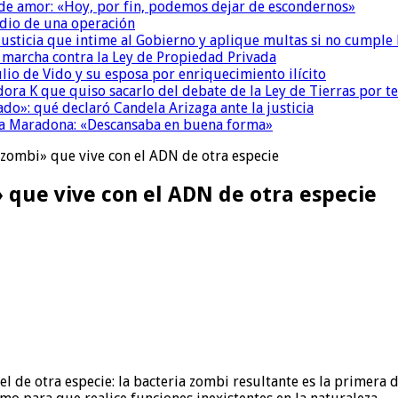
 de amor: «Hoy, por fin, podemos dejar de escondernos»
dio de una operación
la Justicia que intime al Gobierno y aplique multas si no cumple
a marcha contra la Ley de Propiedad Privada
io de Vido y su esposa por enriquecimiento ilícito
ora K que quiso sacarlo del debate de la Ley de Tierras por 
do»: qué declaró Candela Arizaga ante la justicia
a a Maradona: «Descansaba en buena forma»
«zombi» que vive con el ADN de otra especie
 que vive con el ADN de otra especie
 de otra especie: la bacteria zombi resultante es la primera d