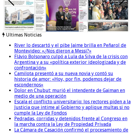
Ultimas Noticias
River lo descartó y el pibe Jaime brilla en Peñarol de
Montevideo: «¿Nos dieron a Messi?»
Flávio Bolsonaro culpó a Lula da Silva de la crisis con
Argentina y a su «política exterior ideologizada y de
confrontación»
Camilota presentó a su nueva novia y contó su
historia de amor: «Hoy, por fin, podemos dejar de
escondernos»
Dolor en Chubut: murió el intendente de Gaiman en
medio de una operación
Escala el conflicto universitario: los rectores piden a la
Justicia que intime al Gobierno y aplique multas si no
cumple la Ley de Fondos
Pedradas, corridas y detenidos frente al Congreso en
la marcha contra la Ley de Propiedad Privada
La Cámara de Casación confirmó el procesamiento de