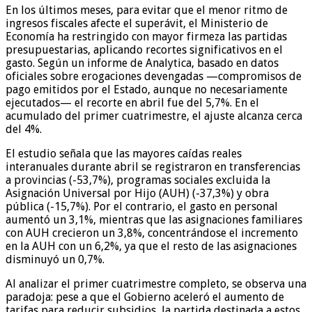
En los últimos meses, para evitar que el menor ritmo de
ingresos fiscales afecte el superávit, el Ministerio de
Economía ha restringido con mayor firmeza las partidas
presupuestarias, aplicando recortes significativos en el
gasto. Según un informe de Analytica, basado en datos
oficiales sobre erogaciones devengadas —compromisos de
pago emitidos por el Estado, aunque no necesariamente
ejecutados— el recorte en abril fue del 5,7%. En el
acumulado del primer cuatrimestre, el ajuste alcanza cerca
del 4%.
El estudio señala que las mayores caídas reales
interanuales durante abril se registraron en transferencias
a provincias (-53,7%), programas sociales excluida la
Asignación Universal por Hijo (AUH) (-37,3%) y obra
pública (-15,7%). Por el contrario, el gasto en personal
aumentó un 3,1%, mientras que las asignaciones familiares
con AUH crecieron un 3,8%, concentrándose el incremento
en la AUH con un 6,2%, ya que el resto de las asignaciones
disminuyó un 0,7%.
Al analizar el primer cuatrimestre completo, se observa una
paradoja: pese a que el Gobierno aceleró el aumento de
tarifas para reducir subsidios, la partida destinada a estos