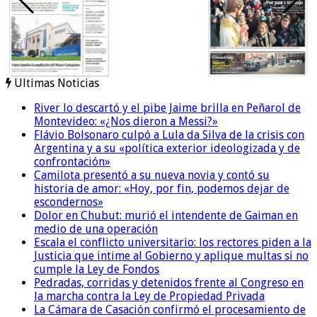
Ultimas Noticias
River lo descartó y el pibe Jaime brilla en Peñarol de
Montevideo: «¿Nos dieron a Messi?»
Flávio Bolsonaro culpó a Lula da Silva de la crisis con
Argentina y a su «política exterior ideologizada y de
confrontación»
Camilota presentó a su nueva novia y contó su
historia de amor: «Hoy, por fin, podemos dejar de
escondernos»
Dolor en Chubut: murió el intendente de Gaiman en
medio de una operación
Escala el conflicto universitario: los rectores piden a la
Justicia que intime al Gobierno y aplique multas si no
cumple la Ley de Fondos
Pedradas, corridas y detenidos frente al Congreso en
la marcha contra la Ley de Propiedad Privada
La Cámara de Casación confirmó el procesamiento de