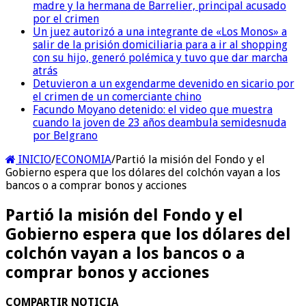
madre y la hermana de Barrelier, principal acusado
por el crimen
Un juez autorizó a una integrante de «Los Monos» a
salir de la prisión domiciliaria para a ir al shopping
con su hijo, generó polémica y tuvo que dar marcha
atrás
Detuvieron a un exgendarme devenido en sicario por
el crimen de un comerciante chino
Facundo Moyano detenido: el video que muestra
cuando la joven de 23 años deambula semidesnuda
por Belgrano
INICIO
/
ECONOMIA
/
Partió la misión del Fondo y el
Gobierno espera que los dólares del colchón vayan a los
bancos o a comprar bonos y acciones
Partió la misión del Fondo y el
Gobierno espera que los dólares del
colchón vayan a los bancos o a
comprar bonos y acciones
COMPARTIR NOTICIA