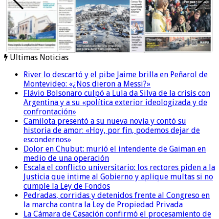
Ultimas Noticias
River lo descartó y el pibe Jaime brilla en Peñarol de
Montevideo: «¿Nos dieron a Messi?»
Flávio Bolsonaro culpó a Lula da Silva de la crisis con
Argentina y a su «política exterior ideologizada y de
confrontación»
Camilota presentó a su nueva novia y contó su
historia de amor: «Hoy, por fin, podemos dejar de
escondernos»
Dolor en Chubut: murió el intendente de Gaiman en
medio de una operación
Escala el conflicto universitario: los rectores piden a la
Justicia que intime al Gobierno y aplique multas si no
cumple la Ley de Fondos
Pedradas, corridas y detenidos frente al Congreso en
la marcha contra la Ley de Propiedad Privada
La Cámara de Casación confirmó el procesamiento de