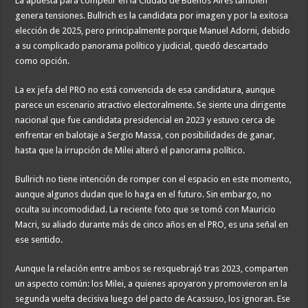
La apuesta para competir en la Ciudad de Buenos Aires también
genera tensiones. Bullrich es la candidata por imagen y por la exitosa
elección de 2025, pero principalmente porque Manuel Adorni, debido
a su complicado panorama político y judicial, quedó descartado
como opción.
La ex jefa del PRO no está convencida de esa candidatura, aunque
parece un escenario atractivo electoralmente. Se siente una dirigente
nacional que fue candidata presidencial en 2023 y estuvo cerca de
enfrentar en balotaje a Sergio Massa, con posibilidades de ganar,
hasta que la irrupción de Milei alteró el panorama político.
Bullrich no tiene intención de romper con el espacio en este momento,
aunque algunos dudan que lo haga en el futuro. Sin embargo, no
oculta su incomodidad. La reciente foto que se tomó con Mauricio
Macri, su aliado durante más de cinco años en el PRO, es una señal en
ese sentido.
Aunque la relación entre ambos se resquebrajó tras 2023, comparten
un aspecto común: los Milei, a quienes apoyaron y promovieron en la
segunda vuelta decisiva luego del pacto de Acassuso, los ignoran. Ese