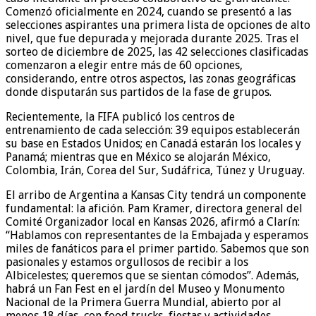
Comenzó oficialmente en 2024, cuando se presentó a las
selecciones aspirantes una primera lista de opciones de alto
nivel, que fue depurada y mejorada durante 2025. Tras el
sorteo de diciembre de 2025, las 42 selecciones clasificadas
comenzaron a elegir entre más de 60 opciones,
considerando, entre otros aspectos, las zonas geográficas
donde disputarán sus partidos de la fase de grupos.
Recientemente, la FIFA publicó los centros de
entrenamiento de cada selección: 39 equipos establecerán
su base en Estados Unidos; en Canadá estarán los locales y
Panamá; mientras que en México se alojarán México,
Colombia, Irán, Corea del Sur, Sudáfrica, Túnez y Uruguay.
El arribo de Argentina a Kansas City tendrá un componente
fundamental: la afición. Pam Kramer, directora general del
Comité Organizador local en Kansas 2026, afirmó a Clarín:
“Hablamos con representantes de la Embajada y esperamos
miles de fanáticos para el primer partido. Sabemos que son
pasionales y estamos orgullosos de recibir a los
Albicelestes; queremos que se sientan cómodos”. Además,
habrá un Fan Fest en el jardín del Museo y Monumento
Nacional de la Primera Guerra Mundial, abierto por al
menos 18 días, con food trucks, fiestas y actividades