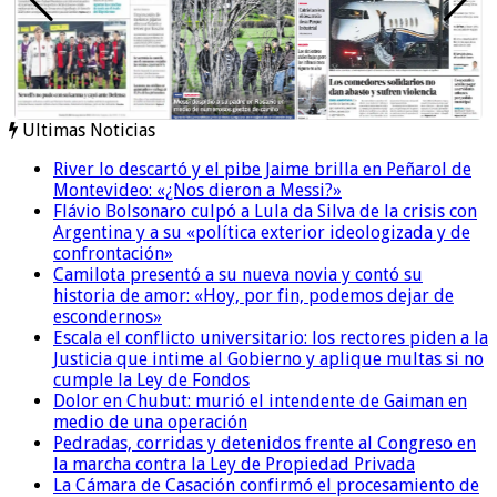
Ultimas Noticias
River lo descartó y el pibe Jaime brilla en Peñarol de
Montevideo: «¿Nos dieron a Messi?»
Flávio Bolsonaro culpó a Lula da Silva de la crisis con
Argentina y a su «política exterior ideologizada y de
confrontación»
Camilota presentó a su nueva novia y contó su
historia de amor: «Hoy, por fin, podemos dejar de
escondernos»
Escala el conflicto universitario: los rectores piden a la
Justicia que intime al Gobierno y aplique multas si no
cumple la Ley de Fondos
Dolor en Chubut: murió el intendente de Gaiman en
medio de una operación
Pedradas, corridas y detenidos frente al Congreso en
la marcha contra la Ley de Propiedad Privada
La Cámara de Casación confirmó el procesamiento de