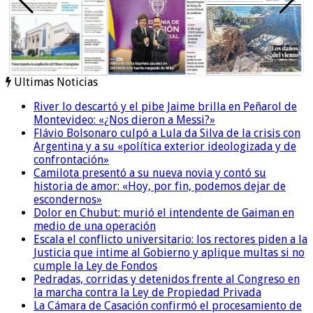
Ultimas Noticias
River lo descartó y el pibe Jaime brilla en Peñarol de
Montevideo: «¿Nos dieron a Messi?»
Flávio Bolsonaro culpó a Lula da Silva de la crisis con
Argentina y a su «política exterior ideologizada y de
confrontación»
Camilota presentó a su nueva novia y contó su
historia de amor: «Hoy, por fin, podemos dejar de
escondernos»
Dolor en Chubut: murió el intendente de Gaiman en
medio de una operación
Escala el conflicto universitario: los rectores piden a la
Justicia que intime al Gobierno y aplique multas si no
cumple la Ley de Fondos
Pedradas, corridas y detenidos frente al Congreso en
la marcha contra la Ley de Propiedad Privada
La Cámara de Casación confirmó el procesamiento de