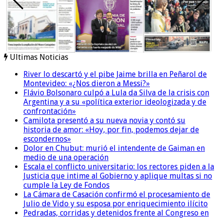
Ultimas Noticias
River lo descartó y el pibe Jaime brilla en Peñarol de
Montevideo: «¿Nos dieron a Messi?»
Flávio Bolsonaro culpó a Lula da Silva de la crisis con
Argentina y a su «política exterior ideologizada y de
confrontación»
Camilota presentó a su nueva novia y contó su
historia de amor: «Hoy, por fin, podemos dejar de
escondernos»
Dolor en Chubut: murió el intendente de Gaiman en
medio de una operación
Escala el conflicto universitario: los rectores piden a la
Justicia que intime al Gobierno y aplique multas si no
cumple la Ley de Fondos
La Cámara de Casación confirmó el procesamiento de
Julio de Vido y su esposa por enriquecimiento ilícito
Pedradas, corridas y detenidos frente al Congreso en