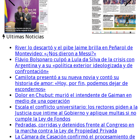
Ultimas Noticias
River lo descartó y el pibe Jaime brilla en Peñarol de
Montevideo: «¿Nos dieron a Messi?»
Flávio Bolsonaro culpó a Lula da Silva de la crisis con
Argentina y a su «política exterior ideologizada y de
confrontación»
Camilota presentó a su nueva novia y contó su
historia de amor: «Hoy, por fin, podemos dejar de
escondernos»
Dolor en Chubut: murió el intendente de Gaiman en
medio de una operación
Escala el conflicto universitario: los rectores piden a la
Justicia que intime al Gobierno y aplique multas si no
cumple la Ley de Fondos
Pedradas, corridas y detenidos frente al Congreso en
la marcha contra la Ley de Propiedad Privada
La Cámara de Casación confirmó el procesamiento de