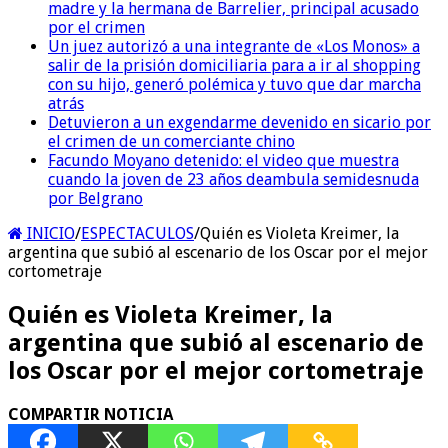
madre y la hermana de Barrelier, principal acusado
por el crimen
Un juez autorizó a una integrante de «Los Monos» a
salir de la prisión domiciliaria para a ir al shopping
con su hijo, generó polémica y tuvo que dar marcha
atrás
Detuvieron a un exgendarme devenido en sicario por
el crimen de un comerciante chino
Facundo Moyano detenido: el video que muestra
cuando la joven de 23 años deambula semidesnuda
por Belgrano
INICIO
/
ESPECTACULOS
/
Quién es Violeta Kreimer, la
argentina que subió al escenario de los Oscar por el mejor
cortometraje
Quién es Violeta Kreimer, la
argentina que subió al escenario de
los Oscar por el mejor cortometraje
COMPARTIR NOTICIA