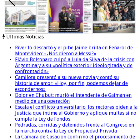
Ultimas Noticias
River lo descartó y el pibe Jaime brilla en Peñarol de
Montevideo: «¿Nos dieron a Messi?»
Flávio Bolsonaro culpó a Lula da Silva de la crisis con
Argentina y a su «política exterior ideologizada y de
confrontación»
Camilota presentó a su nueva novia y contó su
historia de amor: «Hoy, por fin, podemos dejar de
escondernos»
Dolor en Chubut: murió el intendente de Gaiman en
medio de una operación
Escala el conflicto universitario: los rectores piden a la
Justicia que intime al Gobierno y aplique multas si no
cumple la Ley de Fondos
Pedradas, corridas y detenidos frente al Congreso en
la marcha contra la Ley de Propiedad Privada
La Cámara de Casación confirmó el procesamiento de