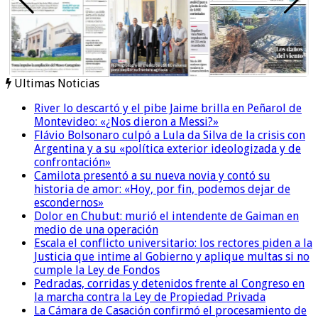
Ultimas Noticias
River lo descartó y el pibe Jaime brilla en Peñarol de
Montevideo: «¿Nos dieron a Messi?»
Flávio Bolsonaro culpó a Lula da Silva de la crisis con
Argentina y a su «política exterior ideologizada y de
confrontación»
Camilota presentó a su nueva novia y contó su
historia de amor: «Hoy, por fin, podemos dejar de
escondernos»
Dolor en Chubut: murió el intendente de Gaiman en
medio de una operación
Escala el conflicto universitario: los rectores piden a la
Justicia que intime al Gobierno y aplique multas si no
cumple la Ley de Fondos
Pedradas, corridas y detenidos frente al Congreso en
la marcha contra la Ley de Propiedad Privada
La Cámara de Casación confirmó el procesamiento de