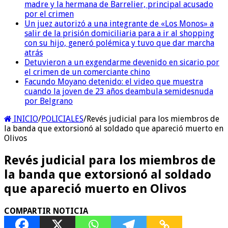
madre y la hermana de Barrelier, principal acusado
por el crimen
Un juez autorizó a una integrante de «Los Monos» a
salir de la prisión domiciliaria para a ir al shopping
con su hijo, generó polémica y tuvo que dar marcha
atrás
Detuvieron a un exgendarme devenido en sicario por
el crimen de un comerciante chino
Facundo Moyano detenido: el video que muestra
cuando la joven de 23 años deambula semidesnuda
por Belgrano
INICIO
/
POLICIALES
/
Revés judicial para los miembros de
la banda que extorsionó al soldado que apareció muerto en
Olivos
Revés judicial para los miembros de
la banda que extorsionó al soldado
que apareció muerto en Olivos
COMPARTIR NOTICIA