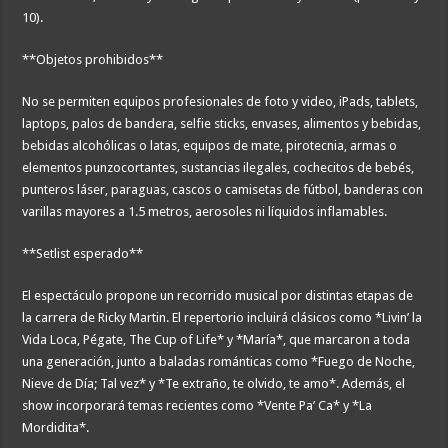
10).
**Objetos prohibidos**
No se permiten equipos profesionales de foto y video, iPads, tablets,
laptops, palos de bandera, selfie sticks, envases, alimentos y bebidas,
bebidas alcohólicas o latas, equipos de mate, pirotecnia, armas o
elementos punzocortantes, sustancias ilegales, cochecitos de bebés,
punteros láser, paraguas, cascos o camisetas de fútbol, banderas con
varillas mayores a 1.5 metros, aerosoles ni líquidos inflamables.
**Setlist esperado**
El espectáculo propone un recorrido musical por distintas etapas de
la carrera de Ricky Martin. El repertorio incluirá clásicos como *Livin’ la
Vida Loca, Pégate, The Cup of Life* y *María*, que marcaron a toda
una generación, junto a baladas románticas como *Fuego de Noche,
Nieve de Día; Tal vez* y *Te extraño, te olvido, te amo*. Además, el
show incorporará temas recientes como *Vente Pa’ Ca* y *La
Mordidita*.