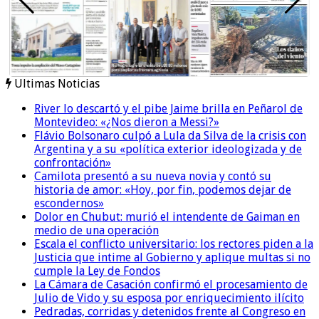
Ultimas Noticias
River lo descartó y el pibe Jaime brilla en Peñarol de
Montevideo: «¿Nos dieron a Messi?»
Flávio Bolsonaro culpó a Lula da Silva de la crisis con
Argentina y a su «política exterior ideologizada y de
confrontación»
Camilota presentó a su nueva novia y contó su
historia de amor: «Hoy, por fin, podemos dejar de
escondernos»
Dolor en Chubut: murió el intendente de Gaiman en
medio de una operación
Escala el conflicto universitario: los rectores piden a la
Justicia que intime al Gobierno y aplique multas si no
cumple la Ley de Fondos
La Cámara de Casación confirmó el procesamiento de
Julio de Vido y su esposa por enriquecimiento ilícito
Pedradas, corridas y detenidos frente al Congreso en