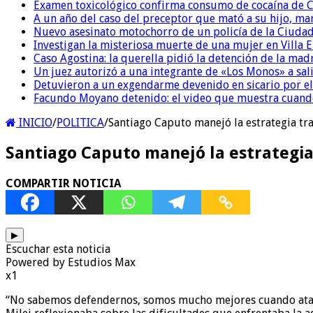
Examen toxicológico confirma consumo de cocaína de C
A un año del caso del preceptor que mató a su hijo, mar
Nuevo asesinato motochorro de un policía de la Ciudad
Investigan la misteriosa muerte de una mujer en Villa El
Caso Agostina: la querella pidió la detención de la mad
Un juez autorizó a una integrante de «Los Monos» a sali
Detuvieron a un exgendarme devenido en sicario por e
Facundo Moyano detenido: el video que muestra cuand
INICIO
/
POLITICA
/
Santiago Caputo manejó la estrategia tra
Santiago Caputo manejó la estrategia
COMPARTIR NOTICIA
▶
Escuchar esta noticia
Powered by Estudios Max
x1
“No sabemos defendernos, somos mucho mejores cuando ataca