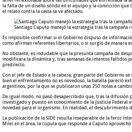
Milei reflexionaba sobre las dificultades que enfrentaba la 
la falta de un diseño sólido en el equipo y la convicción que
el relato contra la casta se ve afectado.
Santiago Caputo manejó la estrategia tras la campaña r
Es imposible confirmar si el Gobierno dispuso de información
como afirman referentes libertarios, o si surgió de manera 
No obstante, es indudable que la presunta campaña de despre
modificara la dinámica y, tras semanas de intentos fallidos p
predilecto.
Con el jefe de Estado a la cabeza, gran parte del Gobierno se
bien el enfrentamiento no es novedoso, la batalla pareció e
argentinos, por la que se publicaron unas 250 notas a cambio
De igual modo, no pasó desapercibido que, tras la difusión pe
investigado y puesto en conocimiento de la Justicia Federal 
novedad para el organismo. En realidad, el descubrimiento d
La publicación de la SIDE resulta inseparable de la feroz in
Milei en el área, la cúpula que responde a Caputo aprovechó 