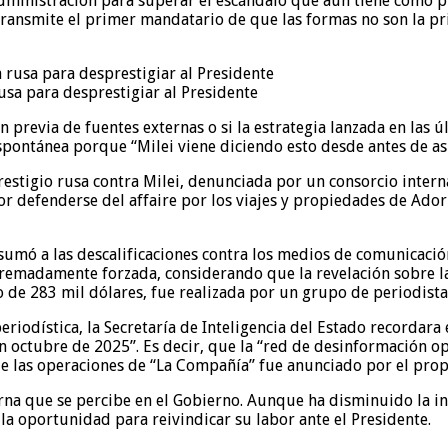
administración para superar el escándalo que aún tiene como p
 transmite el primer mandatario de que las formas no son la pr
usa para desprestigiar al Presidente
 previa de fuentes externas o si la estrategia lanzada en las 
espontánea porque “Milei viene diciendo esto desde antes de a
stigio rusa contra Milei, denunciada por un consorcio interna
or defenderse del affaire por los viajes y propiedades de Ador
 sumó a las descalificaciones contra los medios de comunicación
xtremadamente forzada, considerando que la revelación sobre la
 de 283 mil dólares, fue realizada por un grupo de periodistas
riodística, la Secretaría de Inteligencia del Estado recordara
en octubre de 2025”. Es decir, que la “red de desinformación o
e las operaciones de “La Compañía” fue anunciado por el propi
terna que se percibe en el Gobierno. Aunque ha disminuido la 
la oportunidad para reivindicar su labor ante el Presidente.