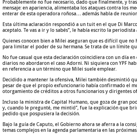
Probablemente no fue necesario, dado que finalmente, y tras 
mensaje: en apariencia, alimentaba los ataques contra los me
enterar de esta operadora roñosa… además habla de reunione
Esta última aclaración respondió a un tuit en el que Di Marco
aceptalo. Te vas a ir y lo sabés”, le había escrito la periodista
Quienes conocen bien a Milei aseguran que es difícil que no
para limitar el poder de su hermana. Se trata de un límite q
No fue casual que esta declaración coincidiera con un día en 
diarios no abordaron el caso Adorni. Ni siquiera con YPF hab
en referencia a un término que Milei suele emplear.
Decidido a mantener la ofensiva, Milei también desmintió que
pesar de que el propio exfuncionario había confirmado el mo
otorgamiento de créditos a otros funcionarios y dirigentes ofi
Incluso la ministra de Capital Humano, que goza de gran pode
y, cuando le pregunté, me mintió”, fue la explicación que br
pedido que pospusiera la decisión.
Bajo la guía de Caputo, el Gobierno ahora se aferra a la consi
temas complejos en la agenda parlamentaria en las próximas