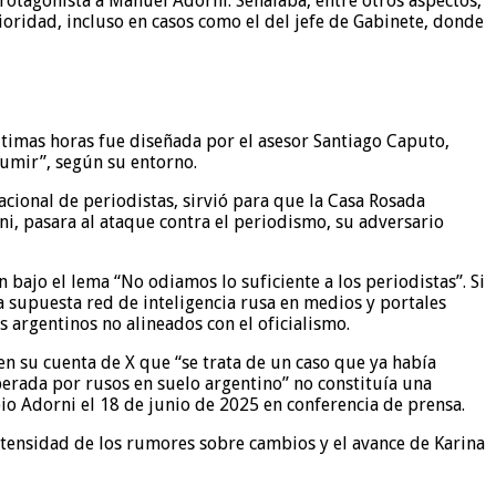
rotagonista a Manuel Adorni. Señalaba, entre otros aspectos,
ioridad, incluso en casos como el del jefe de Gabinete, donde
últimas horas fue diseñada por el asesor Santiago Caputo,
sumir”, según su entorno.
cional de periodistas, sirvió para que la Casa Rosada
ni, pasara al ataque contra el periodismo, su adversario
 bajo el lema “No odiamos lo suficiente a los periodistas”. Si
 supuesta red de inteligencia rusa en medios y portales
 argentinos no alineados con el oficialismo.
 en su cuenta de X que “se trata de un caso que ya había
perada por rusos en suelo argentino” no constituía una
o Adorni el 18 de junio de 2025 en conferencia de prensa.
intensidad de los rumores sobre cambios y el avance de Karina