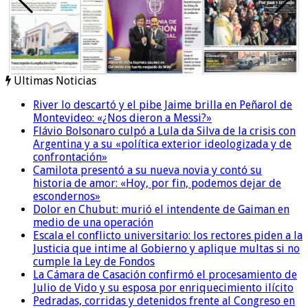
Ultimas Noticias
River lo descartó y el pibe Jaime brilla en Peñarol de
Montevideo: «¿Nos dieron a Messi?»
Flávio Bolsonaro culpó a Lula da Silva de la crisis con
Argentina y a su «política exterior ideologizada y de
confrontación»
Camilota presentó a su nueva novia y contó su
historia de amor: «Hoy, por fin, podemos dejar de
escondernos»
Dolor en Chubut: murió el intendente de Gaiman en
medio de una operación
Escala el conflicto universitario: los rectores piden a la
Justicia que intime al Gobierno y aplique multas si no
cumple la Ley de Fondos
La Cámara de Casación confirmó el procesamiento de
Julio de Vido y su esposa por enriquecimiento ilícito
Pedradas, corridas y detenidos frente al Congreso en