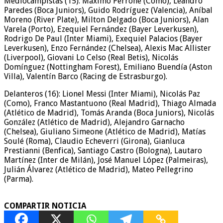
Mediocampistas (15): Máximo Perrone (Como), Leandro
Paredes (Boca Juniors), Guido Rodríguez (Valencia), Aníbal
Moreno (River Plate), Milton Delgado (Boca Juniors), Alan
Varela (Porto), Ezequiel Fernández (Bayer Leverkusen),
Rodrigo De Paul (Inter Miami), Exequiel Palacios (Bayer
Leverkusen), Enzo Fernández (Chelsea), Alexis Mac Allister
(Liverpool), Giovani Lo Celso (Real Betis), Nicolás
Domínguez (Nottingham Forest), Emiliano Buendía (Aston
Villa), Valentín Barco (Racing de Estrasburgo).
Delanteros (16): Lionel Messi (Inter Miami), Nicolás Paz
(Como), Franco Mastantuono (Real Madrid), Thiago Almada
(Atlético de Madrid), Tomás Aranda (Boca Juniors), Nicolás
González (Atlético de Madrid), Alejandro Garnacho
(Chelsea), Giuliano Simeone (Atlético de Madrid), Matías
Soulé (Roma), Claudio Echeverri (Girona), Gianluca
Prestianni (Benfica), Santiago Castro (Bologna), Lautaro
Martínez (Inter de Milán), José Manuel López (Palmeiras),
Julián Álvarez (Atlético de Madrid), Mateo Pellegrino
(Parma).
COMPARTIR NOTICIA