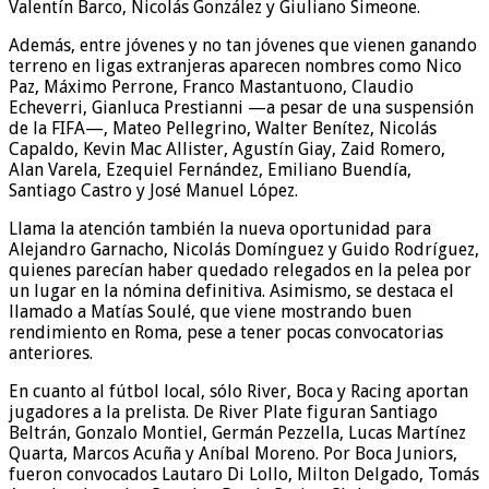
Valentín Barco, Nicolás González y Giuliano Simeone.
Además, entre jóvenes y no tan jóvenes que vienen ganando
terreno en ligas extranjeras aparecen nombres como Nico
Paz, Máximo Perrone, Franco Mastantuono, Claudio
Echeverri, Gianluca Prestianni —a pesar de una suspensión
de la FIFA—, Mateo Pellegrino, Walter Benítez, Nicolás
Capaldo, Kevin Mac Allister, Agustín Giay, Zaid Romero,
Alan Varela, Ezequiel Fernández, Emiliano Buendía,
Santiago Castro y José Manuel López.
Llama la atención también la nueva oportunidad para
Alejandro Garnacho, Nicolás Domínguez y Guido Rodríguez,
quienes parecían haber quedado relegados en la pelea por
un lugar en la nómina definitiva. Asimismo, se destaca el
llamado a Matías Soulé, que viene mostrando buen
rendimiento en Roma, pese a tener pocas convocatorias
anteriores.
En cuanto al fútbol local, sólo River, Boca y Racing aportan
jugadores a la prelista. De River Plate figuran Santiago
Beltrán, Gonzalo Montiel, Germán Pezzella, Lucas Martínez
Quarta, Marcos Acuña y Aníbal Moreno. Por Boca Juniors,
fueron convocados Lautaro Di Lollo, Milton Delgado, Tomás