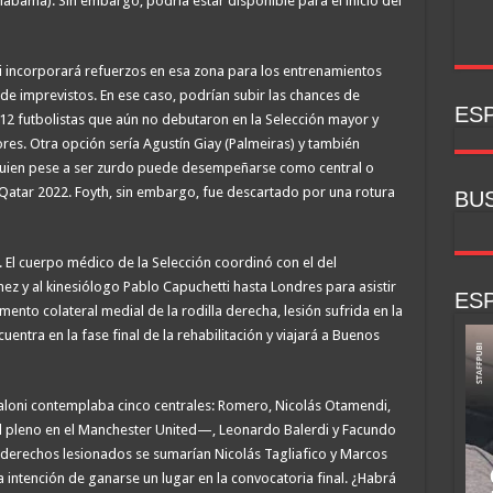
 Alabama). Sin embargo, podría estar disponible para el inicio del
oni incorporará refuerzos en esa zona para los entrenamientos
 de imprevistos. En ese caso, podrían subir las chances de
ESP
12 futbolistas que aún no debutaron en la Selección mayor y
ores. Otra opción sería Agustín Giay (Palmeiras) y también
uien pese a ser zurdo puede desempeñarse como central o
 Qatar 2022. Foyth, sin embargo, fue descartado por una rotura
BU
 El cuerpo médico de la Selección coordinó con el del
ez y al kinesiólogo Pablo Capuchetti hasta Londres para asistir
ESP
amento colateral medial de la rodilla derecha, lesión sufrida en la
ntra en la fase final de la rehabilitación y viajará a Buenos
caloni contemplaba cinco centrales: Romero, Nicolás Otamendi,
l pleno en el Manchester United—, Leonardo Balerdi y Facundo
 derechos lesionados se sumarían Nicolás Tagliafico y Marcos
 intención de ganarse un lugar en la convocatoria final. ¿Habrá