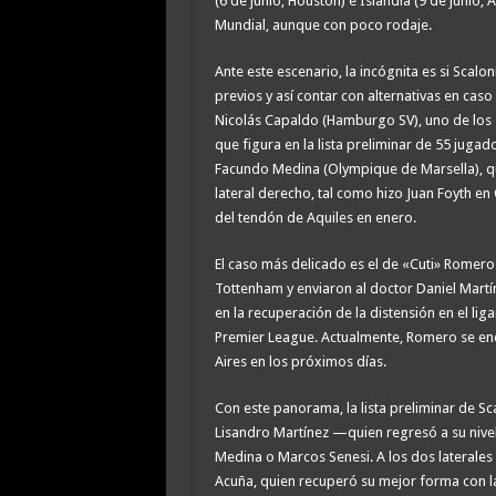
(6 de junio, Houston) e Islandia (9 de junio,
Mundial, aunque con poco rodaje.
Ante este escenario, la incógnita es si Scal
previos y así contar con alternativas en caso
Nicolás Capaldo (Hamburgo SV), uno de los 
que figura en la lista preliminar de 55 jugad
Facundo Medina (Olympique de Marsella), q
lateral derecho, tal como hizo Juan Foyth en
del tendón de Aquiles en enero.
El caso más delicado es el de «Cuti» Romero.
Tottenham y enviaron al doctor Daniel Martín
en la recuperación de la distensión en el lig
Premier League. Actualmente, Romero se encue
Aires en los próximos días.
Con este panorama, la lista preliminar de S
Lisandro Martínez —quien regresó a su nive
Medina o Marcos Senesi. A los dos laterales
Acuña, quien recuperó su mejor forma con la