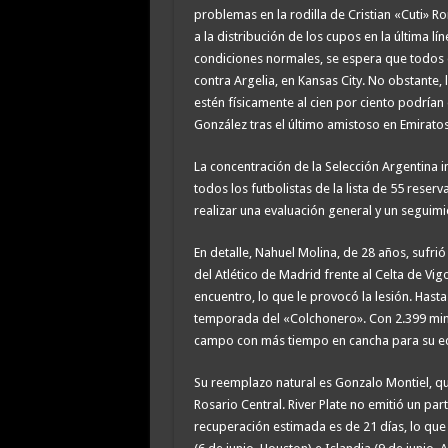
problemas en la rodilla de Cristian «Cuti» Ro
a la distribución de los cupos en la última l
condiciones normales, se espera que todos e
contra Argelia, en Kansas City. No obstante
estén físicamente al cien por ciento podría
González tras el último amistoso en Emirato
La concentración de la Selección Argentina 
todos los futbolistas de la lista de 55 reser
realizar una evaluación general y un seguim
En detalle, Nahuel Molina, de 28 años, sufrió
del Atlético de Madrid frente al Celta de Vig
encuentro, lo que le provocó la lesión. Hast
temporada del «Colchonero». Con 2.399 min
campo con más tiempo en cancha para su equ
Su reemplazo natural es Gonzalo Montiel, qu
Rosario Central. River Plate no emitió un part
recuperación estimada es de 21 días, lo qu