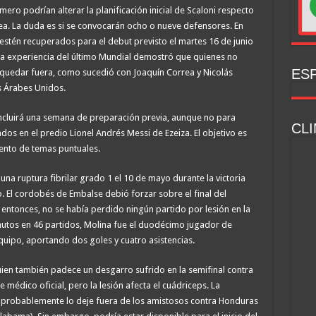
mero podrían alterar la planificación inicial de Scaloni respecto
ínea. La duda es si se convocarán ocho o nueve defensores. En
stén recuperados para el debut previsto el martes 16 de junio
, la experiencia del último Mundial demostró que quienes no
ESP
n quedar fuera, como sucedió con Joaquín Correa y Nicolás
s Árabes Unidos.
incluirá una semana de preparación previa, aunque no para
CLI
vados en el predio Lionel Andrés Messi de Ezeiza. El objetivo es
iento de temas puntuales.
 una ruptura fibrilar grado 1 el 10 de mayo durante la victoria
o. El cordobés de Embalse debió forzar sobre el final del
a entonces, no se había perdido ningún partido por lesión en la
utos en 46 partidos, Molina fue el duodécimo jugador de
ipo, aportando dos goles y cuatro asistencias.
ien también padece un desgarro sufrido en la semifinal contra
e médico oficial, pero la lesión afecta el cuádriceps. La
e probablemente lo deje fuera de los amistosos contra Honduras