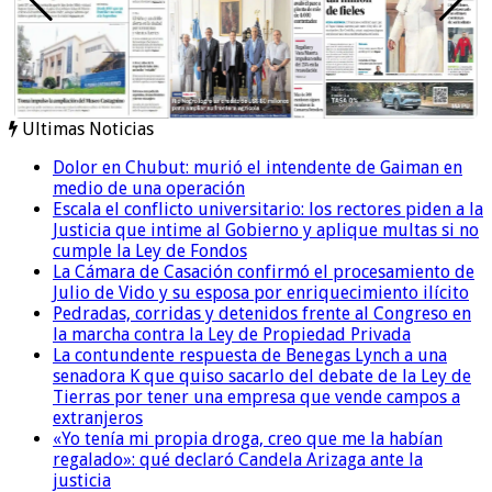
Ultimas Noticias
Dolor en Chubut: murió el intendente de Gaiman en
medio de una operación
Escala el conflicto universitario: los rectores piden a la
Justicia que intime al Gobierno y aplique multas si no
cumple la Ley de Fondos
La Cámara de Casación confirmó el procesamiento de
Julio de Vido y su esposa por enriquecimiento ilícito
Pedradas, corridas y detenidos frente al Congreso en
la marcha contra la Ley de Propiedad Privada
La contundente respuesta de Benegas Lynch a una
senadora K que quiso sacarlo del debate de la Ley de
Tierras por tener una empresa que vende campos a
extranjeros
«Yo tenía mi propia droga, creo que me la habían
regalado»: qué declaró Candela Arizaga ante la
justicia