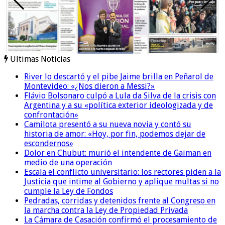
Ultimas Noticias
River lo descartó y el pibe Jaime brilla en Peñarol de
Montevideo: «¿Nos dieron a Messi?»
Flávio Bolsonaro culpó a Lula da Silva de la crisis con
Argentina y a su «política exterior ideologizada y de
confrontación»
Camilota presentó a su nueva novia y contó su
historia de amor: «Hoy, por fin, podemos dejar de
escondernos»
Dolor en Chubut: murió el intendente de Gaiman en
medio de una operación
Escala el conflicto universitario: los rectores piden a la
Justicia que intime al Gobierno y aplique multas si no
cumple la Ley de Fondos
Pedradas, corridas y detenidos frente al Congreso en
la marcha contra la Ley de Propiedad Privada
La Cámara de Casación confirmó el procesamiento de