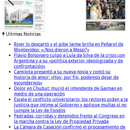
Ultimas Noticias
River lo descartó y el pibe Jaime brilla en Peñarol de
Montevideo: «¿Nos dieron a Messi?»
Flávio Bolsonaro culpó a Lula da Silva de la crisis con
Argentina y a su «política exterior ideologizada y de
confrontación»
Camilota presentó a su nueva novia y contó su
historia de amor: «Hoy, por fin, podemos dejar de
escondernos»
Dolor en Chubut: murió el intendente de Gaiman en
medio de una operación
Escala el conflicto universitario: los rectores piden a la
Justicia que intime al Gobierno y aplique multas si no
cumple la Ley de Fondos
Pedradas, corridas y detenidos frente al Congreso en
la marcha contra la Ley de Propiedad Privada
La Cámara de Casación confirmó el procesamiento de