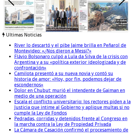
Ultimas Noticias
River lo descartó y el pibe Jaime brilla en Peñarol de
Montevideo: «¿Nos dieron a Messi?»
Flávio Bolsonaro culpó a Lula da Silva de la crisis con
Argentina y a su «política exterior ideologizada y de
confrontación»
Camilota presentó a su nueva novia y contó su
historia de amor: «Hoy, por fin, podemos dejar de
escondernos»
Dolor en Chubut: murió el intendente de Gaiman en
medio de una operación
Escala el conflicto universitario: los rectores piden a la
Justicia que intime al Gobierno y aplique multas si no
cumple la Ley de Fondos
Pedradas, corridas y detenidos frente al Congreso en
la marcha contra la Ley de Propiedad Privada
La Cámara de Casación confirmó el procesamiento de