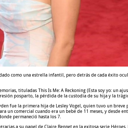
dado como una estrella infantil, pero detrás de cada éxito ocu
emorias, tituladas This Is Me: A Reckoning (Esta soy yo: un aju
resión posparto, la pérdida de la custodia de su hija y la trá
en fue la primera hija de Lesley Vogel, quien tuvo un breve pa
ara un comercial cuando era un bebé de 11 meses, y desde ent
 donde permaneció hasta los 7.
, gracias a su papel de Claire Bennet en la exitosa serie Héroe