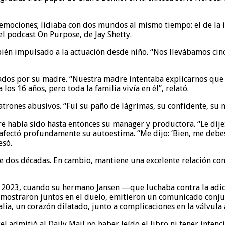
emociones; lidiaba con dos mundos al mismo tiempo: el de la in
l podcast On Purpose, de Jay Shetty.
bién impulsado a la actuación desde niño. “Nos llevábamos ci
os por su madre. “Nuestra madre intentaba explicarnos que 
 16 años, pero toda la familia vivía en él”, relató.
trones abusivos. “Fui su paño de lágrimas, su confidente, su
re había sido hasta entonces su manager y productora. “Le dije
y afectó profundamente su autoestima. “Me dijo: ‘Bien, me deb
esó.
 dos décadas. En cambio, mantiene una excelente relación con
e 2023, cuando su hermano Jansen —que luchaba contra la adicc
mostraron juntos en el duelo, emitieron un comunicado conjunt
ia, un corazón dilatado, junto a complicaciones en la válvula a
 admitió al Daily Mail no haber leído el libro ni tener intenc