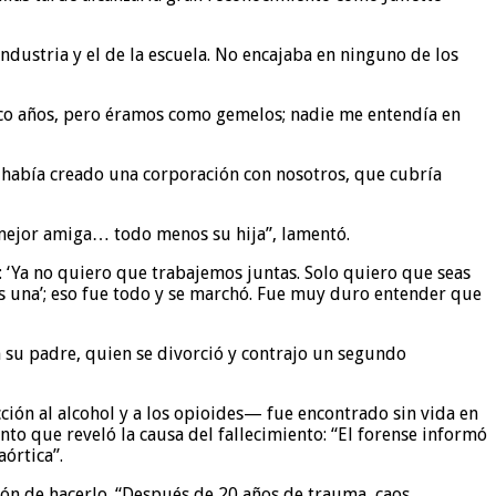
dustria y el de la escuela. No encajaba en ninguno de los
nco años, pero éramos como gemelos; nadie me entendía en
había creado una corporación con nosotros, que cubría
 mejor amiga… todo menos su hija”, lamentó.
: ‘Ya no quiero que trabajemos juntas. Solo quiero que seas
es una’; eso fue todo y se marchó. Fue muy duro entender que
 su padre, quien se divorció y contrajo un segundo
ión al alcohol y a los opioides— fue encontrado sin vida en
o que reveló la causa del fallecimiento: “El forense informó
órtica”.
ión de hacerlo. “Después de 20 años de trauma, caos,