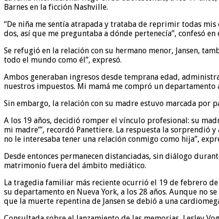
Barnes en la ficción Nashville.
“De niña me sentía atrapada y trataba de reprimir todas mis 
dos, así que me preguntaba a dónde pertenecía”, confesó en e
Se refugió en la relación con su hermano menor, Jansen, tam
todo el mundo como él”, expresó.
Ambos generaban ingresos desde temprana edad, administrad
nuestros impuestos. Mi mamá me compró un departamento a los
Sin embargo, la relación con su madre estuvo marcada por pa
A los 19 años, decidió romper el vínculo profesional: su mad
mi madre’”, recordó Panettiere. La respuesta la sorprendió 
no le interesaba tener una relación conmigo como hija”, expr
Desde entonces permanecen distanciadas, sin diálogo durante
matrimonio fuera del ámbito mediático.
La tragedia familiar más reciente ocurrió el 19 de febrero d
su departamento en Nueva York, a los 28 años. Aunque no se 
que la muerte repentina de Jansen se debió a una cardiomegal
Consultada sobre el lanzamiento de las memorias, Lesley Vogel