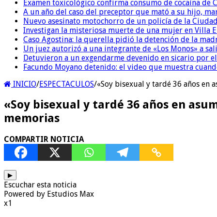
Examen toxicológico confirma consumo de cocaína de C
A un año del caso del preceptor que mató a su hijo, mar
Nuevo asesinato motochorro de un policía de la Ciudad
Investigan la misteriosa muerte de una mujer en Villa El
Caso Agostina: la querella pidió la detención de la mad
Un juez autorizó a una integrante de «Los Monos» a sali
Detuvieron a un exgendarme devenido en sicario por e
Facundo Moyano detenido: el video que muestra cuand
INICIO
/
ESPECTACULOS
/
«Soy bisexual y tardé 36 años en 
«Soy bisexual y tardé 36 años en asum
memorias
COMPARTIR NOTICIA
▶
Escuchar esta noticia
Powered by Estudios Max
x1