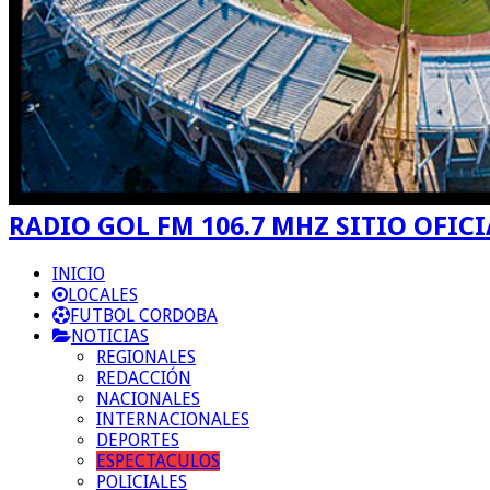
RADIO GOL FM 106.7 MHZ SITIO OFICI
INICIO
LOCALES
FUTBOL CORDOBA
NOTICIAS
REGIONALES
REDACCIÓN
NACIONALES
INTERNACIONALES
DEPORTES
ESPECTACULOS
POLICIALES