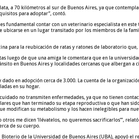
lata, a 70 kilómetros al sur de Buenos Aires, ya que contemplan
equisitos para adoptar”, contó.
es fundamental contar con un veterinario especialista en este
e ubicarse en un lugar transitado por los miembros de la famil
ina para la reubicación de ratas y ratones de laboratorio que, 
atas luego de que una amiga le comentara que en la universid
ánsito en Buenos Aires y localidades cercanas que albergan a c
 dado en adopción cerca de 3.000. La cuenta de la organizació
aladas en su hogar.
uidado no transmiten enfermedades, ya que no tienen contacto 
lares que han terminado su etapa reproductiva o que han sido
e modifican su metabolismo y los hacen inelegibles para nuev
 otros me dicen ‘llévatelos, no queremos sacrificarlos’”, relató
erca de su cuerpo.
de Bioterio de la Universidad de Buenos Aires (UBA), apoyó el