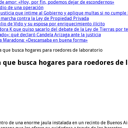
 de amor: «Hoy, por fin, podemos dejar de escondernos»
dio de una operación
la Justicia que intime al Gobierno y aplique multas si no cumple
a marcha contra la Ley de Propiedad Privada
io de Vido y su esposa por enriquecimiento ilícito
ora K que quiso sacarlo del debate de la Ley de Tierras por 
do»: qué declaró Candela Arizaga ante la justicia
a a Maradona: «Descansaba en buena forma»
na que busca hogares para roedores de laboratorio
a que busca hogares para roedores de 
ntro de una enorme jaula instalada en un recinto de Buenos Ai