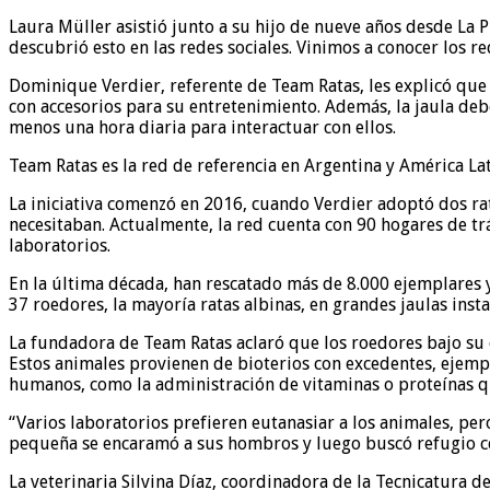
Laura Müller asistió junto a su hijo de nueve años desde La P
descubrió esto en las redes sociales. Vinimos a conocer los r
Dominique Verdier, referente de Team Ratas, les explicó que 
con accesorios para su entretenimiento. Además, la jaula deb
menos una hora diaria para interactuar con ellos.
Team Ratas es la red de referencia en Argentina y América Lat
La iniciativa comenzó en 2016, cuando Verdier adoptó dos r
necesitaban. Actualmente, la red cuenta con 90 hogares de tr
laboratorios.
En la última década, han rescatado más de 8.000 ejemplares y
37 roedores, la mayoría ratas albinas, en grandes jaulas inst
La fundadora de Team Ratas aclaró que los roedores bajo su c
Estos animales provienen de bioterios con excedentes, ejemp
humanos, como la administración de vitaminas o proteínas qu
“Varios laboratorios prefieren eutanasiar a los animales, pero
pequeña se encaramó a sus hombros y luego buscó refugio c
La veterinaria Silvina Díaz, coordinadora de la Tecnicatura 