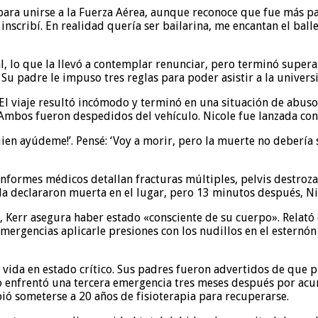
 para unirse a la Fuerza Aérea, aunque reconoce que fue más p
cribí. En realidad quería ser bailarina, me encantan el ballet 
l, lo que la llevó a contemplar renunciar, pero terminó supera
Su padre le impuso tres reglas para poder asistir a la universi
. El viaje resultó incómodo y terminó en una situación de abus
 Ambos fueron despedidos del vehículo. Nicole fue lanzada con v
guien ayúdeme!’. Pensé: ‘Voy a morir, pero la muerte no debería 
nformes médicos detallan fracturas múltiples, pelvis destroz
la declararon muerta en el lugar, pero 13 minutos después, Ni
, Kerr asegura haber estado «consciente de su cuerpo». Relat
emergencias aplicarle presiones con los nudillos en el esternó
 vida en estado crítico. Sus padres fueron advertidos de que 
uso enfrentó una tercera emergencia tres meses después por ac
ió someterse a 20 años de fisioterapia para recuperarse.