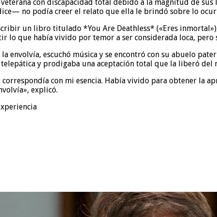
veterana con discapacidad total debido a la magnitud de sus 
ce— no podía creer el relato que ella le brindó sobre lo ocu
cribir un libro titulado *You Are Deathless* («Eres inmortal»)
 lo que había vivido por temor a ser considerada loca, pero s
 la envolvía, escuchó música y se encontró con su abuelo patern
a telepática y prodigaba una aceptación total que la liberó de
correspondía con mi esencia. Había vivido para obtener la apr
volvía», explicó.
experiencia