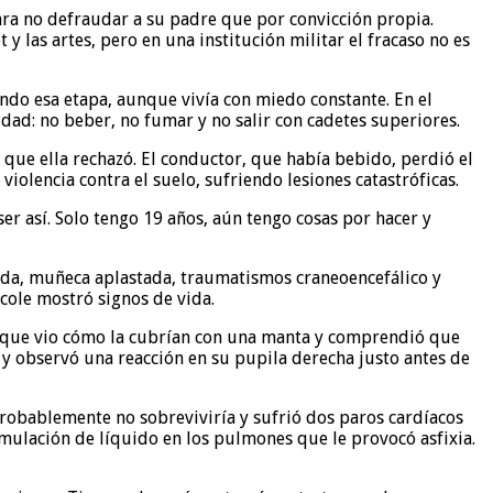
ara no defraudar a su padre que por convicción propia.
y las artes, pero en una institución militar el fracaso no es
ndo esa etapa, aunque vivía con miedo constante. En el
dad: no beber, no fumar y no salir con cadetes superiores.
o que ella rechazó. El conductor, que había bebido, perdió el
iolencia contra el suelo, sufriendo lesiones catastróficas.
ser así. Solo tengo 19 años, aún tengo cosas por hacer y
ada, muñeca aplastada, traumatismos craneoencefálico y
cole mostró signos de vida.
ó que vio cómo la cubrían con una manta y comprendió que
n y observó una reacción en su pupila derecha justo antes de
probablemente no sobreviviría y sufrió dos paros cardíacos
umulación de líquido en los pulmones que le provocó asfixia.