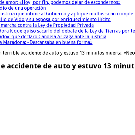
 de amor: «Hoy, por fin, podemos dejar de escondernos»
dio de una operación
la Justicia que intime al Gobierno y aplique multas si no cumple
io de Vido y su esposa por enriquecimiento ilícito
a marcha contra la Ley de Propiedad Privada
ora K que quiso sacarlo del debate de la Ley de Tierras por 
do»: qué declaró Candela Arizaga ante la justicia
a a Maradona: «Descansaba en buena forma»
 terrible accidente de auto y estuvo 13 minutos muerta: «Nece
ble accidente de auto y estuvo 13 minu