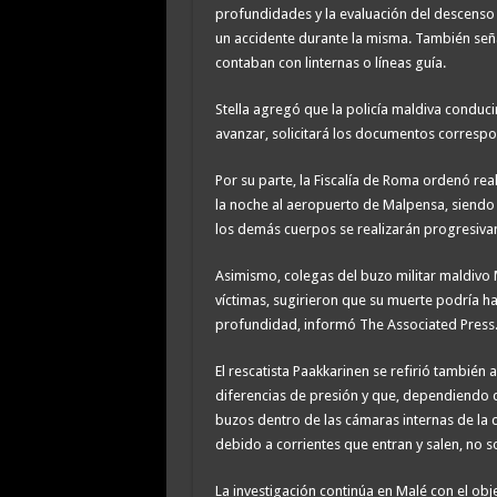
profundidades y la evaluación del descenso p
un accidente durante la misma. También señ
contaban con linternas o líneas guía.
Stella agregó que la policía maldiva conducir
avanzar, solicitará los documentos correspon
Por su parte, la Fiscalía de Roma ordenó real
la noche al aeropuerto de Malpensa, siendo e
los demás cuerpos se realizarán progresiva
Asimismo, colegas del buzo militar maldivo
víctimas, sugirieron que su muerte podría 
profundidad, informó The Associated Press
El rescatista Paakkarinen se refirió también 
diferencias de presión y que, dependiendo d
buzos dentro de las cámaras internas de la 
debido a corrientes que entran y salen, no s
La investigación continúa en Malé con el obj