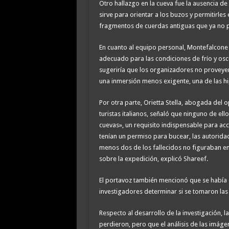
Otro hallazgo en la cueva fue la ausencia d
sirve para orientar a los buzos y permitirle
fragmentos de cuerdas antiguas que ya no po
En cuanto al equipo personal, Montefalcone
adecuado para las condiciones de frío y os
sugeriría que los organizadores no proveyero
una inmersión menos exigente, una de las h
Por otra parte, Orietta Stella, abogada del 
turistas italianos, señaló que ninguno de el
cuevas», un requisito indispensable para a
tenían un permiso para bucear, las autorida
menos dos de los fallecidos no figuraban en l
sobre la expedición, explicó Shareef.
El portavoz también mencionó que se había 
investigadores determinar si se tomaron la
Respecto al desarrollo de la investigación, 
perdieron, pero que el análisis de las imág