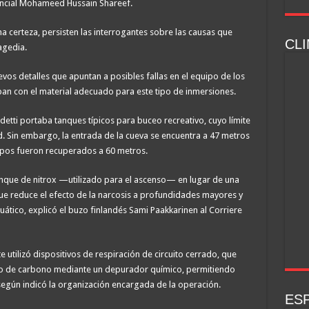
encial Mohameed Hussain Shareef.
a certeza, persisten las interrogantes sobre las causas que
CLI
agedia.
vos detalles que apuntan a posibles fallas en el equipo de los
aban con el material adecuado para este tipo de inmersiones.
etti portaba tanques típicos para buceo recreativo, cuyo límite
. Sin embargo, la entrada de la cueva se encuentra a 47 metros
erpos fueron recuperados a 60 metros.
nque de nitrox —utilizado para el ascenso— en lugar de una
que reduce el efecto de la narcosis a profundidades mayores y
uático, explicó el buzo finlandés Sami Paakkarinen al Corriere
e utilizó dispositivos de respiración de circuito cerrado, que
xido de carbono mediante un depurador químico, permitiendo
según indicó la organización encargada de la operación.
ESP