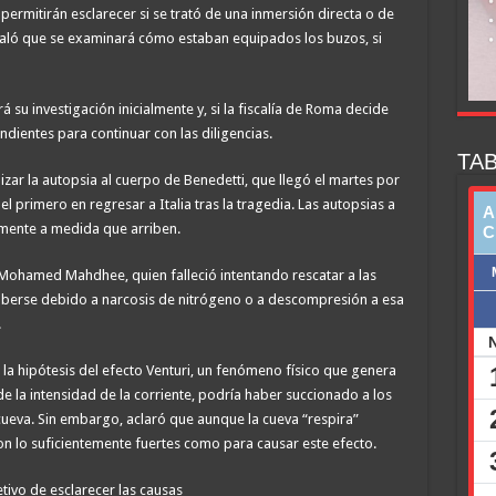
ermitirán esclarecer si se trató de una inmersión directa o de
aló que se examinará cómo estaban equipados los buzos, si
á su investigación inicialmente y, si la fiscalía de Roma decide
dientes para continuar con las diligencias.
TAB
izar la autopsia al cuerpo de Benedetti, que llegó el martes por
l primero en regresar a Italia tras la tragedia. Las autopsias a
mente a medida que arriben.
 Mohamed Mahdhee, quien falleció intentando rescatar a las
haberse debido a narcosis de nitrógeno o a descompresión a esa
.
a la hipótesis del efecto Venturi, un fenómeno físico que genera
e la intensidad de la corriente, podría haber succionado a los
cueva. Sin embargo, aclaró que aunque la cueva “respira”
on lo suficientemente fuertes como para causar este efecto.
etivo de esclarecer las causas