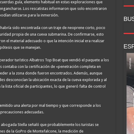
e cuerdas guía, elemento habitual en estas exploraciones que
s engancharse. Los rescatistas informaron que solo encontraron
dían utilizarse para la inmersión.
BU
 habría sido encontrada con un traje de neoprene corto, poco
curidad propia de una cueva submarina. De confirmarse, esto
n el material adecuado o que la intención inicial era realizar
ESP
ipótesis que se manejan.
operador turístico Albatros Top Boat que vendió el paquete a los
los contaba con la certificación de «penetración completa en
cceder a la zona donde fueron encontrados. Además, aunque
des desconocían la ubicación exacta de la cueva explorada y al
a lista oficial de participantes, lo que generó falta de control
emitido una alerta por mal tiempo y que corresponde a los
s precauciones adecuadas.
la abogada Stella señaló que probablemente los turistas se
enes de la GoPro de Montefalcone, la medición de