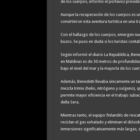
de los cuerpos, informó el portavoz presid
Aunque la recuperación de los cuerpos es un
convirtieron esta aventura turística en una tr
Con el hallazgo de los cuerpos, emergen nue
buzos. Se puso en duda si los turistas cont
Según informó el diario La Repubblica, Bened
en Maldivas es de 30 metros de profundidad
bajo el nivel del mar y la mayoría de los cu
Además, Benedetti llevaba únicamente un ta
mezcla trimix (helio, nitrógeno y oxígeno), 
permite mayor eficiencia en el trabajo subac
della Sera.
Mientras tanto, el equipo finlandés de rescat
reciclan el gas exhalado y eliminan el dió
inmersiones significativamente más largas, 