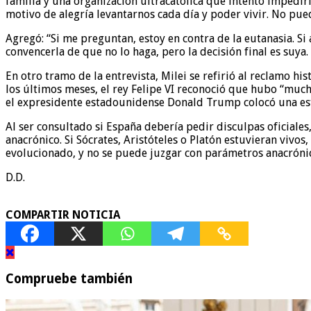
familia y una organización ultracatólica que intentó impedir
motivo de alegría levantarnos cada día y poder vivir. No pue
Agregó: “Si me preguntan, estoy en contra de la eutanasia. Si
convencerla de que no lo haga, pero la decisión final es suya
En otro tramo de la entrevista, Milei se refirió al reclamo 
los últimos meses, el rey Felipe VI reconoció que hubo “much
el expresidente estadounidense Donald Trump colocó una esta
Al ser consultado si España debería pedir disculpas oficiale
anacrónico. Si Sócrates, Aristóteles o Platón estuvieran viv
evolucionado, y no se puede juzgar con parámetros anacrónic
D.D.
COMPARTIR NOTICIA
Compruebe también