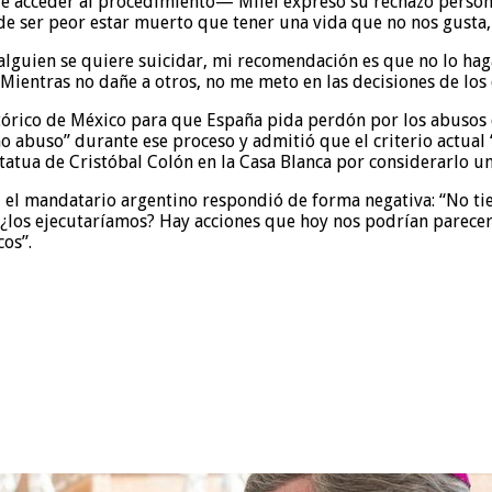
le acceder al procedimiento— Milei expresó su rechazo persona
de ser peor estar muerto que tener una vida que no nos gusta,
 alguien se quiere suicidar, mi recomendación es que no lo haga
. Mientras no dañe a otros, no me meto en las decisiones de los
histórico de México para que España pida perdón por los abuso
o abuso” durante ese proceso y admitió que el criterio actual 
tua de Cristóbal Colón en la Casa Blanca por considerarlo un 
s, el mandatario argentino respondió de forma negativa: “No t
os, ¿los ejecutaríamos? Hay acciones que hoy nos podrían pare
os”.