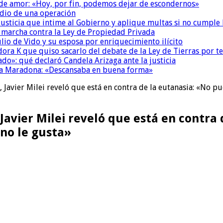
 de amor: «Hoy, por fin, podemos dejar de escondernos»
dio de una operación
la Justicia que intime al Gobierno y aplique multas si no cumple
a marcha contra la Ley de Propiedad Privada
io de Vido y su esposa por enriquecimiento ilícito
ora K que quiso sacarlo del debate de la Ley de Tierras por 
do»: qué declaró Candela Arizaga ante la justicia
a a Maradona: «Descansaba en buena forma»
, Javier Milei reveló que está en contra de la eutanasia: «No 
 Javier Milei reveló que está en contra
no le gusta»