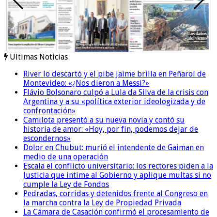
Ultimas Noticias
River lo descartó y el pibe Jaime brilla en Peñarol de
Montevideo: «¿Nos dieron a Messi?»
Flávio Bolsonaro culpó a Lula da Silva de la crisis con
Argentina y a su «política exterior ideologizada y de
confrontación»
Camilota presentó a su nueva novia y contó su
historia de amor: «Hoy, por fin, podemos dejar de
escondernos»
Dolor en Chubut: murió el intendente de Gaiman en
medio de una operación
Escala el conflicto universitario: los rectores piden a la
Justicia que intime al Gobierno y aplique multas si no
cumple la Ley de Fondos
Pedradas, corridas y detenidos frente al Congreso en
la marcha contra la Ley de Propiedad Privada
La Cámara de Casación confirmó el procesamiento de