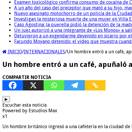
Examen toxicológico confirma consumo de cocaína de C
A un año del caso del preceptor que mató a su hijo, mar
Nuevo asesinato motochorro de un policía de la Ciudad
Investigan la misteriosa muerte de una mujer en Villa El
Caso Agostina: la querella pidió la detención de la mad
Un juez autorizó a una integrante de «Los Monos» a sali
Detuvieron a un exgendarme devenido en sicario por e
Facundo Moyano detenido: el video que muestra cuand
INICIO
/
INTERNACIONALES
/
Un hombre entró a un café, apu
Un hombre entró a un café, apuñaló a 
COMPARTIR NOTICIA
▶
Escuchar esta noticia
Powered by Estudios Max
x1
Un hombre británico ingresó a una cafetería en la ciudad de