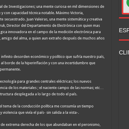
al de Investigaciones; una mente curiosa en mil dimensiones de
e y con capacidad técnica notable. Máximo Victoria,
te secuestrado. Juan Valeiras, una mente sistemática y creativa
itruk, Director del Departamento de Electrónica con quien mas
ESP
gica innovadora en el campo de la medición electrónica para
, amigo del alma, a quien aun extraño después de muchos años
CLI
 infinito desorden económico y político que sufría nuestro país,
 al borde de la hiperinflación y con una incertidumbre que
a permanente.
tecnología para grandes centrales eléctricas; los nuevos
iencia de los materiales ; el naciente campo de las normas; etc…
ructura desplegada a lo largo de todo el país.
l tema de la conducción política me consumía un tiempo
iolencia que vivía el país- sin salida a la vista-.
po de extrema derecha de los que abundaban en el peronismo,