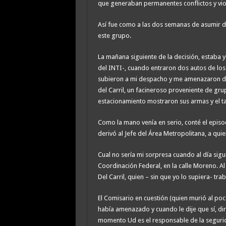
que generaban permanentes conflictos y vio
Así fue como a las dos semanas de asumir de
este grupo.
La mañana siguiente de la decisión, estaba y
del INTI-, cuando entraron dos autos de los
subieron a mi despacho y me amenazaron de 
del Carril, un facineroso proveniente de gru
estacionamiento mostraron sus armas y el tal
Como la mano venía en serio, conté el episodi
derivó al Jefe del Área Metropolitana, a quien
Cual no sería mi sorpresa cuando al día sigui
Coordinación Federal, en la calle Moreno. Al
Del Carril, quien – sin que yo lo supiera- tr
El Comisario en cuestión (quien murió al po
había amenazado y cuando le dije que sí, diri
momento Ud es el responsable de la seguridad