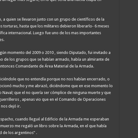
a quien se llevaron junto con un grupo de científicos de la
s torturas, hasta que los militares debieron liberarlo- 6 meses
fica internacional. Luego fue uno de los mas importantes
es.
 algún momento del 2009 o 2010 , siendo Diputado, fui invitado a
uno de los grupos que se habían armado, había un almirante de
; entonces Comandante de Área Material de la Armada.
a, diciéndole que no entendía porque no nos habían encerrado, o
ocionó mucho y me abrazó, diciéndome que en ese momento lo
 Naval; que el no quería ser cómplice de ninguna muerte y que
uerrilleros , apenas vio que en el Comando de Operaciones
nos dejó ir.
espacho, cuando llegué al Edificio de la Armada me esperaban
lmuerzo me regaló un libro sobre la Armada, en el que había
 de los argentinos” .