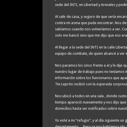
sede del INTI, en Libertad y Arenales y pedi
Al salir de casa, y seguro de que sería enc
contra mi asma que pude encontrar. Nos de
sabíamos cuando nos volveríamos a ver. Com
solo me bancó sino que me dijo que eso era
Al llegar a la sede del INTI en la calle Libe
equipo de combate, de quien alcancé a ver 
Nos paramos los cinco frente a el y le dij
nuestro lugar de trabajo pues no teníamos n
información sobre los funcionarios que apar
Tte Leprón recibió con la esperada sorpresa
Nos ubicó a todos en una sala , donde cus
tiempo apareció nuevamente y nos dijo que 
domicilios hasta ser notificados sobre nues
Yo volví a mi “refugio”, y al día siguiente u
departamento….Pero ya nos habíamos ido a 