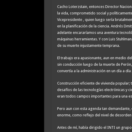
Cacho Loterzstain, entonces Director Nacion
la vida, comprometido social y políticament
Vicepresidente , quien luego sería brutalmen
en la planificación de la ciencia. Andrés Dm
adelante encararíamos una aventura tecnoló
máquinas herramientas. Y con Luis Stuhlman
de su muerte injustamente temprana.
El trabajo era apasionante, aun en medio del
sin conducción luego de la muerte de Perón,
convertía a la administración en un día a dí
Construcción eficiente de vivienda popular; 
desafíos de las tecnologías electrónicas y c
eran todos campos importantes para una est
Pero aun con esta agenda tan demandante, e
enorme, como reflejo del nivel de desorden y v
Antes de mí, había dirigido el INTI un gru