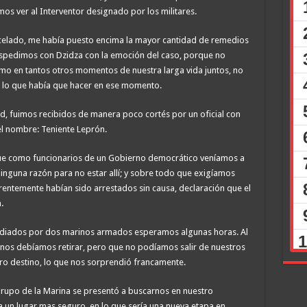
mos ver al Interventor designado por los militares.
arcelado, me había puesto encima la mayor cantidad de remedios
spedimos con Dzidza con la emoción del caso, porque no
o en tantos otros momentos de nuestra larga vida juntos, no
 lo que había que hacer en ese momento.
rtad, fuimos recibidos de manera poco cortés por un oficial con
el nombre: Teniente Leprón.
e que como funcionarios de un Gobierno democrático veníamos a
inguna razón para no estar allí; y sobre todo que exigíamos
entemente habían sido arrestados sin causa, declaración que el
.
todiados por dos marinos armados esperamos algunas horas. Al
nos debíamos retirar, pero que no podíamos salir de nuestros
tro destino, lo que nos sorprendió francamente.
n grupo de la Marina se presentó a buscarnos en nuestro
un lugar mas seguro, en lo que sería una nueva etapa en