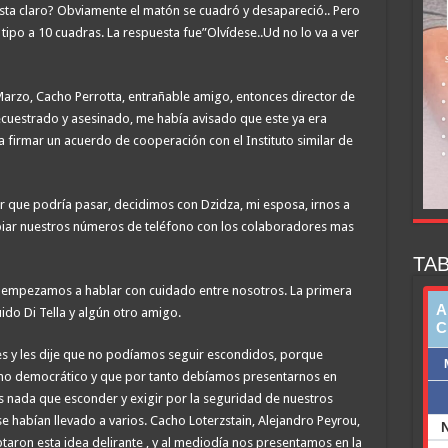
sta claro? Obviamente el matón se cuadró y desapareció.. Pero
 tipo a 10 cuadras. La respuesta fue”Olvídese..Ud no lo va a ver
arzo, Cacho Perrotta, entrañable amigo, entonces director de
ecuestrado y asesinado, me había avisado que este ya era
a firmar un acuerdo de cooperación con el Instituto similar de
ber que podría pasar, decidimos con Dzidza, mi esposa, irnos a
cambiar nuestros números de teléfono con los colaboradores mas
TAB
o empezamos a hablar con cuidado entre nosotros. La primera
ido Di Tella y algún otro amigo.
res y les dije que no podíamos seguir escondidos, porque
no democrático y que por tanto debíamos presentarnos en
s nada que esconder y exigir por la seguridad de nuestros
habían llevado a varios. Cacho Loterzstain, Alejandro Peyrou,
taron esta idea delirante , y al mediodía nos presentamos en la