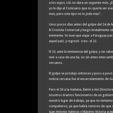
a los suyos, Ud. no dura un segundo más. ¿E
yo le dije al Comisario que no quería ver ese
mas, pero este tipo no lo jode mas” .
Unos pocos días antes del golpe del 24 de M
El Cronista Comercial y luego brutalmente s
inminente. Yo tuve que viajar a Paraguay par
aquel país, y regresé- creo- el 22.
El 23, ante la inminencia del golpe, y sin sa
vivir a casa de una tía, no sin antes inter
cercanos.
El golpe se produjo entonces y poco a poc
noticia cercana fue el encarcelamiento de Gu
Pero el 26 a la mañana, llamé a mis Directo
nosotros éramos funcionarios de un gobier
nuestro lugar de trabajo, ya que no teníamo
compañeros, ya que había rumores de que se 
Juan Antonio Valeiras y Máximo Victoria acep