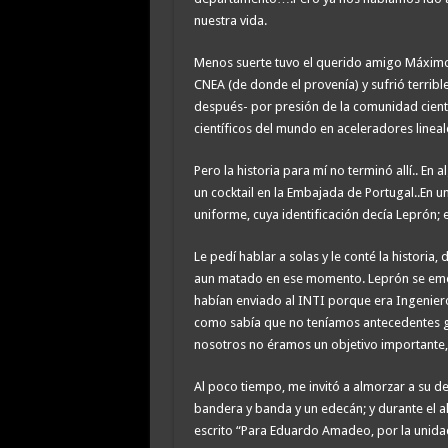
nuestra vida.
Menos suerte tuvo el querido amigo Máximo, 
CNEA (de donde el provenía) y sufrió terrible
después- por presión de la comunidad cientí
científicos del mundo en aceleradores lineal
Pero la historia para mí no terminó allí.. En
un cocktail en la Embajada de Portugal..En 
uniforme, cuya identificación decía Leprón
Le pedí hablar a solas y le conté la histori
aun matado en ese momento. Leprón se em
habían enviado al INTI porque era Ingeniero
como sabía que no teníamos antecedentes g
nosotros no éramos un objetivo importante, 
Al poco tiempo, me invitó a almorzar a su d
bandera y banda y un edecán; y durante el a
escrito “Para Eduardo Amadeo, por la unidad