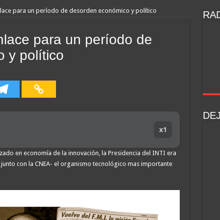
lace para un período de desorden económico y político
RAD
nlace para un período de
y político
DE
x1
zado en economía de la innovación, la Presidencia del INTI era
 – junto con la CNEA- el organismo tecnológico mas importante