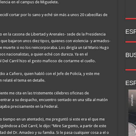
lencia en el campus de Miguelete.
cidí cortar por lo sano y eché sin más a unos 20 cabecillas de
ESP
o en la casona de Libertad y Arenales- sede de la Presidencia
 que bajaron unos diez tipos, quienes con violencia- y armados-
muerte si no los reincorporaba. Los dirigía un tal Mario Hugo
BU
pos nacionalistas, a quien eché con dureza. Ya en el
 Del Carril hizo el gesto mafioso de cortarme el cuello.
o a Cafiero, quien habló con el Jefe de Policía, y este me
 relaté el tema en detalle.
ESP
ente me cita en las tristemente célebres oficinas de
 entrar a su despacho, encuentro sentado en una silla al matón
abajaba precisamente en la Federal.
co tiempo en un atentado), me preguntó si este era el que me
giéndose a Del Carril, le dijo: “Mire Sargento, a partir de este
 del Dr. Amadeo y su familia. Si le pasa cualquier cosa a el o