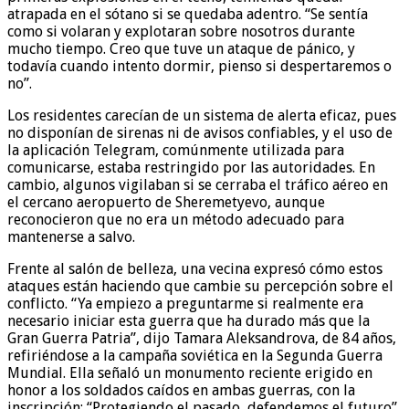
atrapada en el sótano si se quedaba adentro. “Se sentía
como si volaran y explotaran sobre nosotros durante
mucho tiempo. Creo que tuve un ataque de pánico, y
todavía cuando intento dormir, pienso si despertaremos o
no”.
Los residentes carecían de un sistema de alerta eficaz, pues
no disponían de sirenas ni de avisos confiables, y el uso de
la aplicación Telegram, comúnmente utilizada para
comunicarse, estaba restringido por las autoridades. En
cambio, algunos vigilaban si se cerraba el tráfico aéreo en
el cercano aeropuerto de Sheremetyevo, aunque
reconocieron que no era un método adecuado para
mantenerse a salvo.
Frente al salón de belleza, una vecina expresó cómo estos
ataques están haciendo que cambie su percepción sobre el
conflicto. “Ya empiezo a preguntarme si realmente era
necesario iniciar esta guerra que ha durado más que la
Gran Guerra Patria”, dijo Tamara Aleksandrova, de 84 años,
refiriéndose a la campaña soviética en la Segunda Guerra
Mundial. Ella señaló un monumento reciente erigido en
honor a los soldados caídos en ambas guerras, con la
inscripción: “Protegiendo el pasado, defendemos el futuro”.