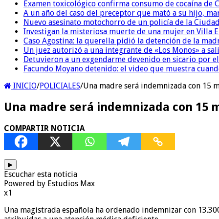
Examen toxicológico confirma consumo de cocaína de C
A un año del caso del preceptor que mató a su hijo, mar
Nuevo asesinato motochorro de un policía de la Ciudad
Investigan la misteriosa muerte de una mujer en Villa El
Caso Agostina: la querella pidió la detención de la mad
Un juez autorizó a una integrante de «Los Monos» a sali
Detuvieron a un exgendarme devenido en sicario por e
Facundo Moyano detenido: el video que muestra cuand
INICIO
/
POLICIALES
/
Una madre será indemnizada con 15 mil
Una madre será indemnizada con 15 mi
COMPARTIR NOTICIA
▶
Escuchar esta noticia
Powered by Estudios Max
x1
Una magistrada española ha ordenado indemnizar con 13.300.0