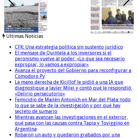
Ultimas Noticias
CFK: Una estrategia política sin sustento jurídico
El mensaje de Quintela a los inversores si el
peronismo vuelve al poder: «Lo que sea necesario
expropiar, lo vamos a expropiar»
Avanza el proyecto del Gobierno para reconfigurar a
Comodoro Py
La mano derecha de Kicillof le pidió a una IA que
diagnostique a Javier Milei y contó qué le respondió:
«Delirio persecutorio»
Femicidio de Mailén Antonich en Mar del Plata: todo
lo que se sabe de la investigación y por qué hay
secreto de sumario
Mientras avanzan las investigaciones en el exterior,
qué pasa con las causas contra Tapia y Toviggino en
Argentina
Robaron un auto y quedaron grabados por una