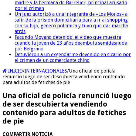
madre y la hermana de Barrelier, principal acusado
por el crimen
Un juez autorizó a una integrante de «Los Monos» a
salir de la prisión domiciliaria para a ir al shopping
con su hijo, generó polémica y tuvo que dar marcha
atrás
Facundo Moyano detenido: el video que muestra
cuando la joven de 23 años deambula semidesnuda
por Belgrano
Detuvieron a un exgendarme devenido en sicario por
el crimen de un comerciante chino
INICIO
/
INTERNACIONALES
/
Una oficial de policía
renunció luego de ser descubierta vendiendo contenido
para adultos de fetiches de pie
Una oficial de policía renunció luego
de ser descubierta vendiendo
contenido para adultos de fetiches
de pie
COMPARTIR NOTICIA